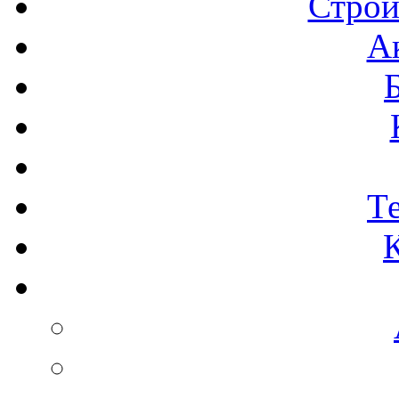
Строи
А
Т