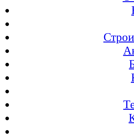
Строи
А
Т