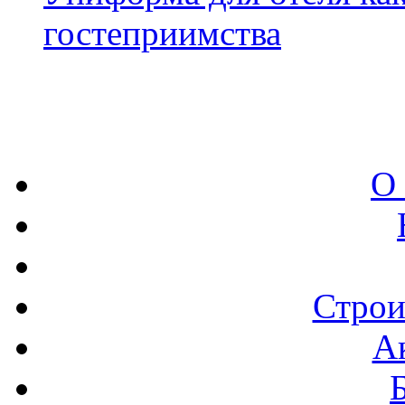
гостеприимства
О
Строи
А