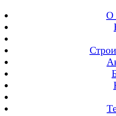
О
Строи
А
Т