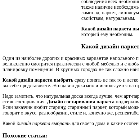
соблюдения всех необходи
также наличие необходимы
ламинад, паркет, линолеум
свойствам, натуральным.
Какой дизайн паркета в
который ему необходим.
Какой дизайн парке
Один из наиболее дорогих и красивых вариантов напольного п
великолепно смотрится практически с любой мебелью и с любы
планировку помещения. В крупных городах не так сложно найт
Какой дизайн паркета выбрать
сразу понять не так то и легк
вы себе представляете. Это давно доказано и используется на 
Надо заметить, что натуральная доска всегда лучше, чем арт-па
стиль состаривания.
Дизайн состаривания паркета
подчеркива
Если заказчик любит старину, старинный паркет, который мож
говорит о вкусе, разнообразии, стиле и, конечно же, респектабе
Какой
дизайн паркета выбрать
для своего дома и какие особен
Похожие статьи: