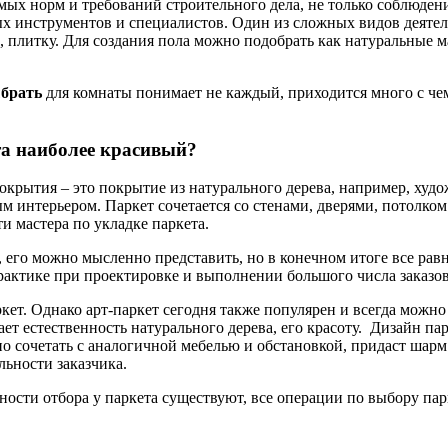
мых норм и требований строительного дела, не только соблюден
х инструментов и специалистов. Один из сложных видов деятельн
, плитку. Для создания пола можно подобрать как натуральные 
ыбрать
для комнаты понимает не каждый, приходится много с чем 
та наиболее красивый?
окрытия – это покрытие из натурального дерева, например, худ
м интерьером. Паркет сочетается со стенами, дверями, потолко
и мастера по укладке паркета.
о, его можно мысленно представить, но в конечном итоге все равн
практике при проектировке и выполнении большого числа заказов
ркет. Однако арт-паркет сегодня также популярен и всегда можно
ет естественность натурального дерева, его красоту. Дизайн па
но сочетать с аналогичной мебелью и обстановкой, придаст ша
льности заказчика.
ности отбора у паркета существуют, все операции по выбору пар