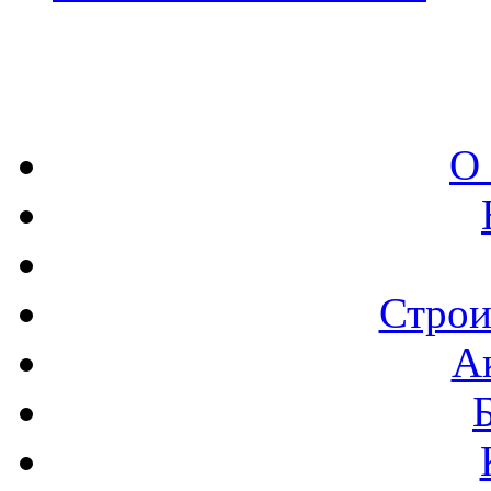
О
Строи
А