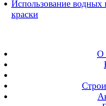
Использование водных 
краски
О
Строи
А