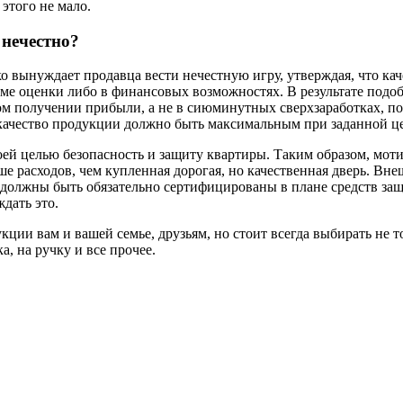
этого не мало.
 нечестно?
ко вынуждает продавца вести нечестную игру, утверждая, что кач
еме оценки либо в финансовых возможностях. В результате подо
ом получении прибыли, а не в сиюминутных сверхзаработках, п
 качество продукции должно быть максимальным при заданной ц
ей целью безопасность и защиту квартиры. Таким образом, мот
ше расходов, чем купленная дорогая, но качественная дверь. Вн
 должны быть обязательно сертифицированы в плане средств защ
дать это.
ии вам и вашей семье, друзьям, но стоит всегда выбирать не то,
, на ручку и все прочее.