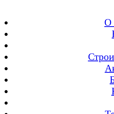
О
Строи
А
Т