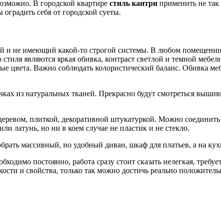
возможно. В городской квартире
стиль кантри
применить не так 
 оградить себя от городской суеты.
 и не имеющий какой-то строгой системы. В любом помещении
о стиля являются яркая обивка, контраст светлой и темной мебе
е цвета. Важно соблюдать колористический баланс. Обивка меб
ушечках из натуральных тканей. Прекрасно будут смотреться выш
еревом, плиткой, декоративной штукатуркой. Можно соединить
ли латунь, но ни в коем случае не пластик и не стекло.
рать массивный, но удобный диван, шкаф для платьев, а на кух
бходимо постоянно, работа сразу стоит сказать нелегкая, требуе
кости и свойства, только так можно достичь реально положитель