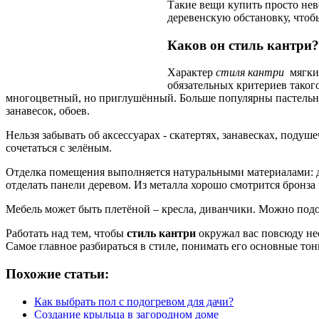
Такие вещи купить просто не
деревенскую обстановку, чтобы
Каков он стиль кантри?
Характер
стиля кантри
мягкий
обязательных критериев таког
многоцветный, но приглушённый. Больше популярны пастельны
занавесок, обоев.
Нельзя забывать об аксессуарах - скатертях, занавесках, под
сочетаться с зелёным.
Отделка помещения выполняется натуральными материалами: д
отделать панели деревом. Из металла хорошо смотрится бронза и
Мебель может быть плетёной – кресла, диванчики. Можно подоб
Работать над тем, чтобы
стиль кантри
окружал вас повсюду нео
Самое главное разбираться в стиле, понимать его основные тон
Похожие статьи:
Как выбрать пол с подогревом для дачи?
Создание крыльца в загородном доме