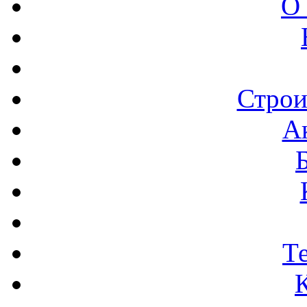
О
Строи
А
Т