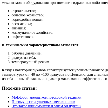
механизмов и оборудования при помощи гидравлики либо пне
строительство;
сельское хозяйство;
горнодобывающая;
лесозаговка;
авиация;
коммунальное хозяйство;
нефтегазовая.
К техническим характеристикам относятся:
рабочее давление;
радиус изгиба;
температурный режим.
Каждая категория рукавов характеризуется уровнем рабочего д
температурах от -40 до +100 градусов по Цельсию, для специ
изгиба — самый важный параметр максимально эффективного и
Похожие статьи:
Molotoboi: аренда компрессорной техники
Преимущества уличных светильников
Что такое шиномонтаж и зачем он нужен?