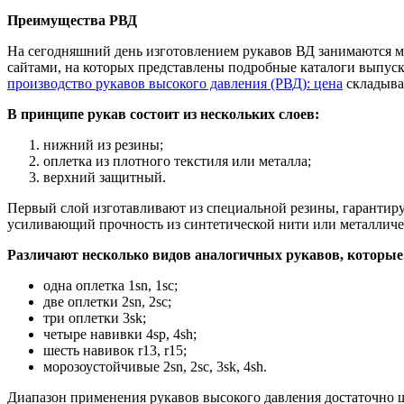
Преимущества РВД
На сегодняшний день изготовлением рукавов ВД занимаются м
сайтами, на которых представлены подробные каталоги выпуск
производство рукавов высокого давления (РВД): цена
складывае
В принципе рукав состоит из нескольких слоев:
нижний из резины;
оплетка из плотного текстиля или металла;
верхний защитный.
Первый слой изготавливают из специальной резины, гарантиру
усиливающий прочность из синтетической нити или металличе
Различают несколько видов аналогичных рукавов, которые
одна оплетка 1sn, 1sc;
две оплетки 2sn, 2sc;
три оплетки 3sk;
четыре навивки 4sp, 4sh;
шесть навивок r13, r15;
морозоустойчивые 2sn, 2sc, 3sk, 4sh.
Диапазон применения рукавов высокого давления достаточно ш