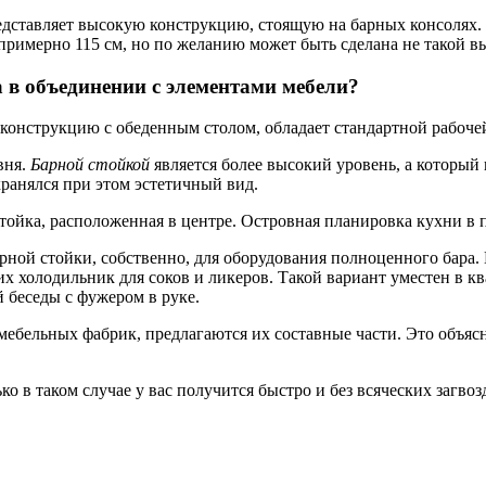
дставляет высокую конструкцию, стоящую на барных консолях. Т
 примерно 115 см, но по желанию может быть сделана не такой в
 в объединении с элементами мебели?
конструкцию с обеденным столом, обладает стандартной рабочей
вня.
Барной стойкой
является более высокий уровень, а который
хранялся при этом эстетичный вид.
ойка, расположенная в центре. Островная планировка кухни в п
рной стойки, собственно, для оборудования полноценного бара.
 холодильник для соков и ликеров. Такой вариант уместен в кв
 беседы с фужером в руке.
мебельных фабрик, предлагаются их составные части. Это объясн
ко в таком случае у вас получится быстро и без всяческих загв