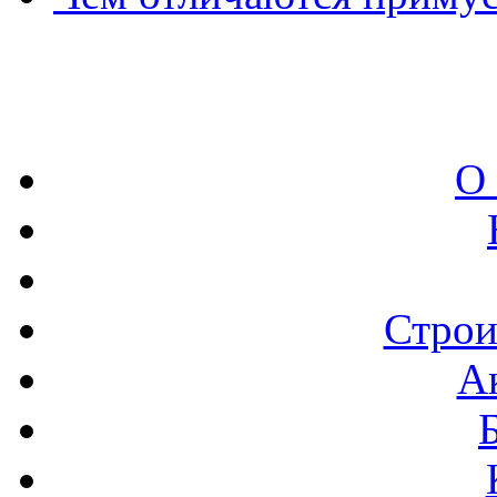
О
Строи
А