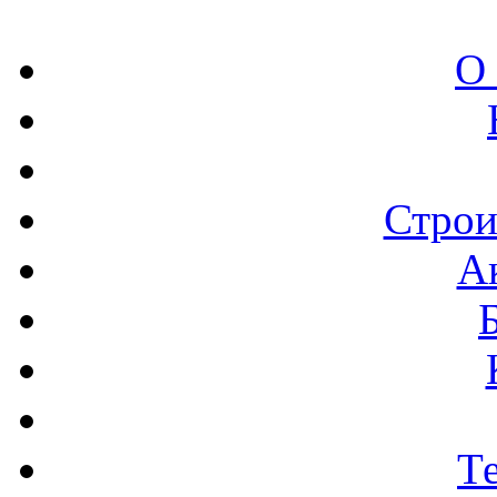
О
Строи
А
Т