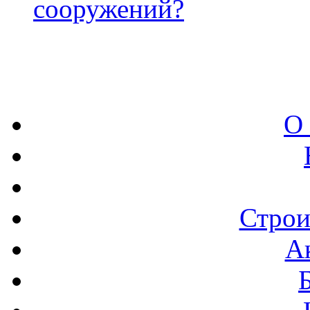
сооружений?
О
Строи
А