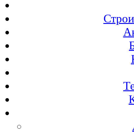
Строи
А
Т