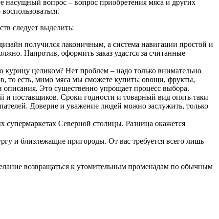
лее насущный вопрос – вопрос приобретения мяса и других
воспользоваться.
ств следует выделить:
, дизайн получился лаконичным, а система навигации простой и
олжно. Напротив, оформить заказ удастся за считанные
 курицу целиком? Нет проблем – надо только внимательно
в, то есть, мимо мяса мы сможете купить: овощи, фрукты,
и описания. Это существенно упрощает процесс выбора.
й и поставщиков. Сроки годности и товарный вид опять-таки
пателей. Доверие и уважение людей можно заслужить, только
ых супермаркетах Северной столицы. Разница окажется
ргу и близлежащие пригороды. От вас требуется всего лишь
 желание возвращаться к утомительным променадам по обычным