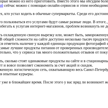
которые можно из него приготовить. Вместо этого мы обсудим бо
пб
сейчас можно с помощью онлайн-сервисов и этим необходимо 
сех, кто устал ходить в обычные супермаркеты. Среди его достоин
то пользоваться его услугами будут самые разные люди. В итоге
ибегать к услугам интернет-магазинов, проблем возникнуть не д
ь охлажденную свиную вырезку или, может быть, замороженную
 В общей сложности на сайте доступно несколько тысяч продукто
тся отметить наличие у каждой единицы продукции фотографий 
 самые лучшие продукты питания от проверенных производителе
ельно, что у сервиса так много положительных отзывов от поку
, сколько стоят одинаковые продукты на сайте и в стационарн
т и вовсе позволяет сэкономить за счет акций и скидок.
аженную логистическую сеть, охватывающую весь Санкт-Петербу
тся опытные курьеры.
т уже в ближайшее время. После этого у вас вряд ли возникнет