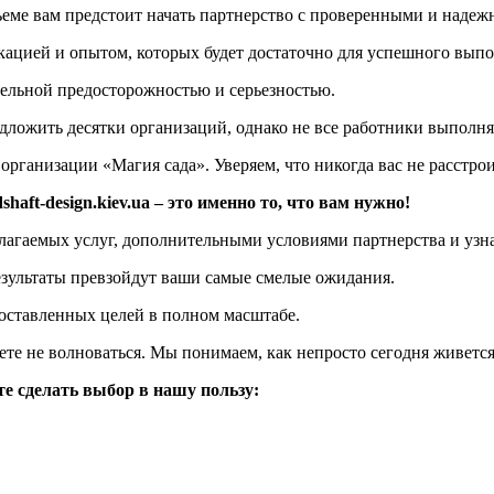
ъеме вам предстоит начать партнерство с проверенными и наде
ацией и опытом, которых будет достаточно для успешного выпо
дельной предосторожностью и серьезностью.
ложить десятки организаций, однако не все работники выполнят
организации «Магия сада». Уверяем, что никогда вас не расстро
aft-design.kiev.ua – это именно то, что вам нужно!
лагаемых услуг, дополнительными условиями партнерства и узна
результаты превзойдут ваши самые смелые ожидания.
оставленных целей в полном масштабе.
ете не волноваться. Мы понимаем, как непросто сегодня живетс
е сделать выбор в нашу пользу: