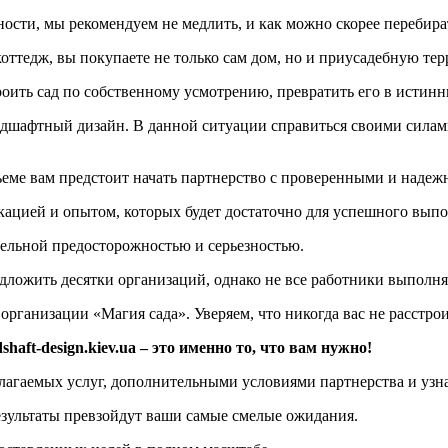
ности, мы рекомендуем не медлить, и как можно скорее перебира
коттедж, вы покупаете не только сам дом, но и приусадебную те
ть сад по собственному усмотрению, превратить его в истинны
ндшафтный дизайн. В данной ситуации справиться своими силами 
ъеме вам предстоит начать партнерство с проверенными и наде
ацией и опытом, которых будет достаточно для успешного выпо
дельной предосторожностью и серьезностью.
ложить десятки организаций, однако не все работники выполнят
организации «Магия сада». Уверяем, что никогда вас не расстро
aft-design.kiev.ua – это именно то, что вам нужно!
лагаемых услуг, дополнительными условиями партнерства и узна
результаты превзойдут ваши самые смелые ожидания.