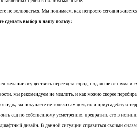
оставленных целей в полном масштабе.
ете не волноваться. Мы понимаем, как непросто сегодня живетс
е сделать выбор в нашу пользу:
ел желание осуществить переезд за город, подальше от шума и с
ности, мы рекомендуем не медлить, и как можно скорее перебира
коттедж, вы покупаете не только сам дом, но и приусадебную те
ть сад по собственному усмотрению, превратить его в истинны
ндшафтный дизайн. В данной ситуации справиться своими силами 