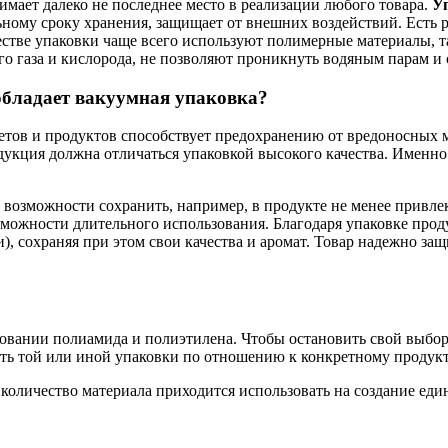
мает далеко не последнее место в реализации любого товара.
У
ьному сроку хранения, защищает от внешних воздействий. Есть 
естве упаковки чаще всего используют полимерные материалы, 
о газа и кислорода, не позволяют проникнуть водяным парам и 
обладает вакуумная упаковка?
етов и продуктов способствует предохранению от вредоносных м
дукция должна отличаться упаковкой высокого качества. Именн
и возможности сохранить, например, в продукте не менее привл
зможности длительного использования. Благодаря упаковке проду
и), сохраняя при этом свои качества и аромат. Товар надежно за
новании полиамида и полиэтилена. Чтобы остановить свой выбор 
сть той или иной упаковки по отношению к конкретному продукт
е количество материала приходится использовать на создание ед