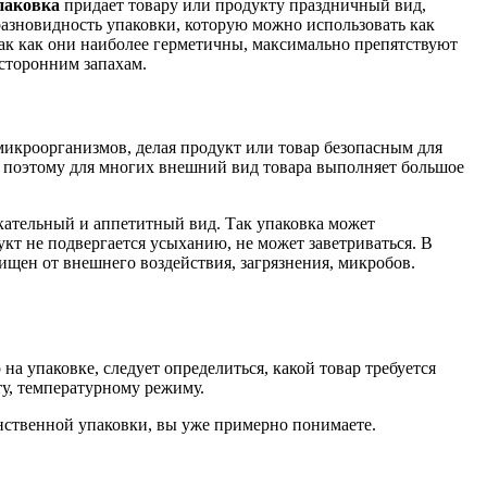
паковка
придает товару или продукту праздничный вид,
разновидность упаковки, которую можно использовать как
так как они наиболее герметичны, максимально препятствуют
сторонним запахам.
икроорганизмов, делая продукт или товар безопасным для
о поэтому для многих внешний вид товара выполняет большое
екательный и аппетитный вид. Так упаковка может
кт не подвергается усыханию, не может заветриваться. В
щищен от внешнего воздействия, загрязнения, микробов.
на упаковке, следует определиться, какой товар требуется
у, температурному режиму.
инственной упаковки, вы уже примерно понимаете.