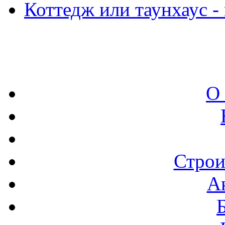
Коттедж или таунхаус -
О
Строи
А