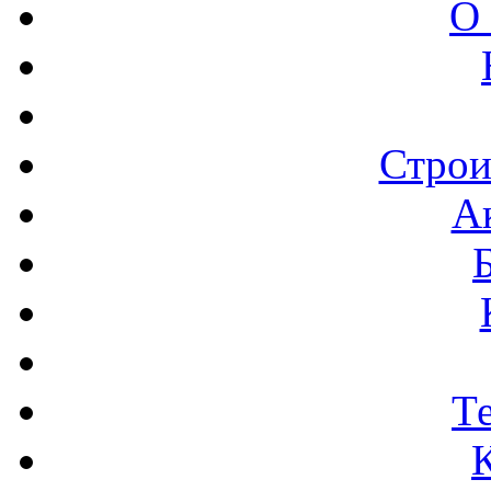
О
Строи
А
Т