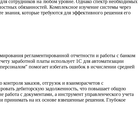
ля сотрудников на любом уровне. Однако спектр необходимых
ностных обязанностей. Комплексное изучение системы через
е знания, которые требуются для эффективного решения его
рмирования регламентированной отчетности и работы с банком
счету заработной платы использует 1С для автоматизации
 персоналом" помогает избегать ошибок в исчислении средней
онтроля заказов, отгрузок и взаиморасчетов с
зировать дебиторскую задолженность, что повышает общую
е работа с документами, а инструмент управленческого учета
й и принимать на их основе взвешенные решения. Глубокое