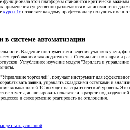
 функционала этой платформы становится критически важным д
их применения существенно различаются в зависимости от долж
ые
курсы 1с
позволяет каждому профессионалу получить именно т
чи в системе автоматизации
тельности. Владение инструментами ведения участков учета, фо
всем требованиям законодательства. Специалист по кадрам и ра
отпусков. Углубленное изучение модуля "Зарплата и управление
вычеты.
правление торговлей", получает инструмент для эффективного к
обрабатывать заявки, управлять складскими остатками и анали
ние возможностей 1С выходит на стратегический уровень. Это н
ские отчеты, анализировать показатели в разрезе подразделени
роцессов и своевременно реагировать на отклонения.
анде стать успешной