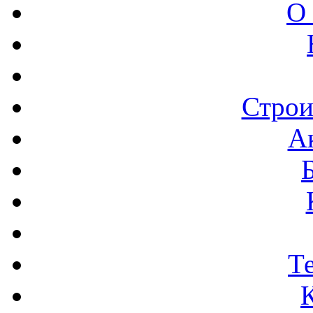
О
Строи
А
Т