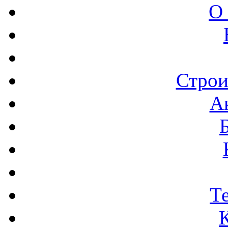
О
Строи
А
Т