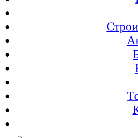
Строи
А
Т