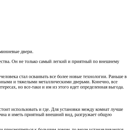
юминиевые двери.
чества. Он не только самый легкий и приятный по внешнему
человека стал осваивать все более новые технологии. Раньше в
сивными и тяжелыми металлическими дверьми. Конечно, все
ересах, но все-таки и им из этого идет определенная выгода.
стоит использовать и где. Для установки между комнат лучше
очна и иметь приятный внешний вид, разгружает общую
ли присмотреться к большим домам, то везде устанавливаются