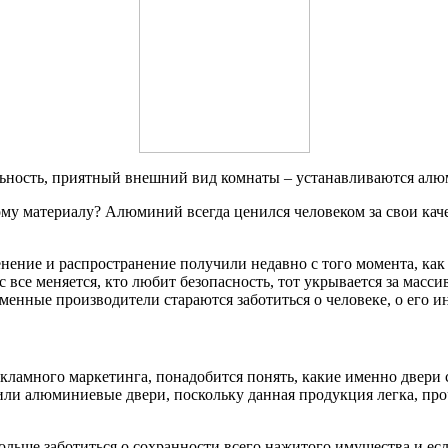
ильность, приятный внешний вид комнаты – устанавливаются ал
кому материалу? Алюминий всегда ценился человеком за свои ка
нение и распространение получили недавно с того момента, как 
с все меняется, кто любит безопасность, тот укрывается за мас
нные производители стараются заботиться о человеке, о его инт
екламного маркетинга, понадобится понять, какие именно двери 
 или алюминиевые двери, поскольку данная продукция легка, пр
больше заботиться о сохранности всего нажитого имущества и ес