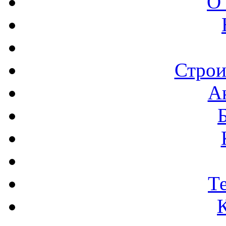
О
Строи
А
Т