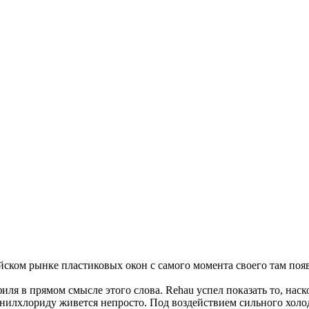
ском рынке пластиковых окон с самого момента своего там появ
ля в прямом смысле этого слова. Rehau успел показать то, нас
инилхлориду живется непросто. Под воздействием сильного хол