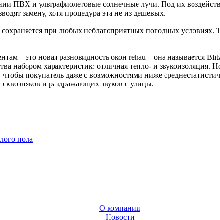
янии ПВХ и ультрафиолетовые солнечные лучи. Под их воздейст
водят замену, хотя процедура эта не из дешевых.
на сохраняется при любых неблагоприятных погодных условиях.
ам – это новая разновидность окон rehau – она называется Bli
ва набором характеристик: отличная тепло- и звукоизоляция. Но
 чтобы покупатель даже с возможностями ниже среднестатистиче
 сквозняков и раздражающих звуков с улицы.
лого пола
О компании
Новости