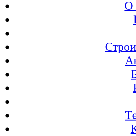
О
Строи
А
Т