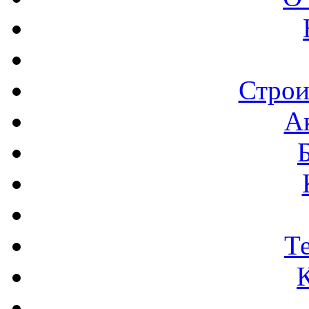
Строи
А
Т