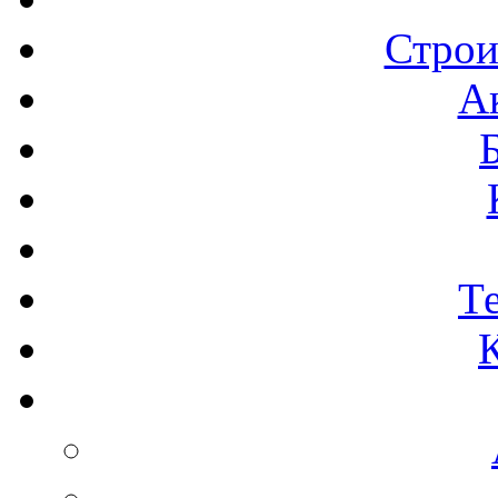
Строи
А
Т