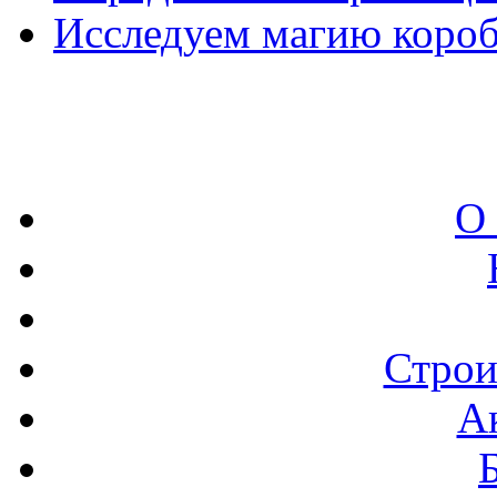
Исследуем магию короб
О
Строи
А