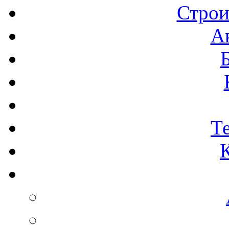
Строи
А
Т