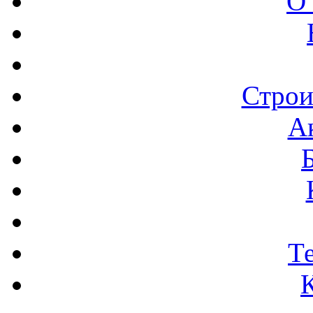
О
Строи
А
Т