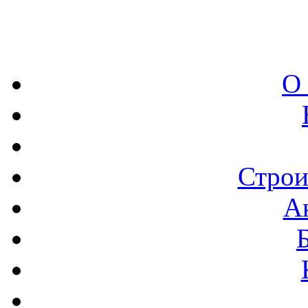
О
Строи
А