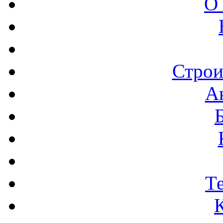
О
Строи
А
Т