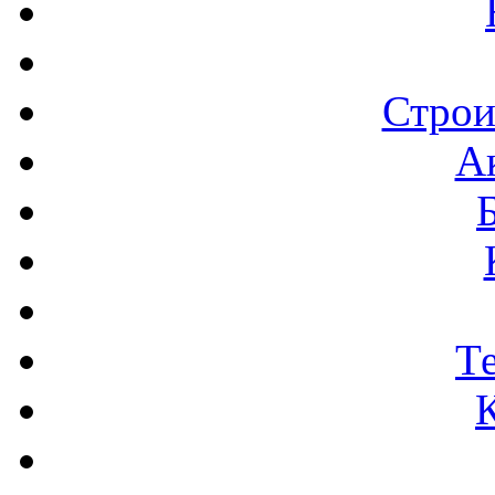
Строи
А
Т