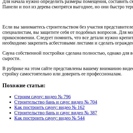
Для начала нужно определить размеры помещения, составить см
Панели и пол из дерева смотрятся выгоднее, но они быстро тер
Если вы занимаетесь строительством без участия представите
специалистам, вы защитите себя от подобных вопросов. Для м
прикосновении. Следует помнить, что все детали нужно крепит
необходимо закрепить асбестовыми листами и сделать огражде
Сауна собственной постройки сделана полностью, однако для
сырости.
В рубрике на этом сайте представлены вашему вниманию видео 
стройку самостоятельно или доверить ее профессионалам.
Похожие статьи:
Строим сауну: видео № 796
Строительство бань и саун: видео № 704
Как построить сауну: видео № 162
Строительство бань и саун: видео № 387
Как построить сауну: видео № 544