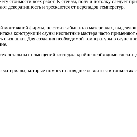
ету стоимости всех работ. К стенам, полу и потолку следует п
яют декоративность и трескаются от перепадов температур.
лей монтажной фирмы, не стоит забывать о материалах, выделяю
онтажа конструкций сауны неопытные мастера часто применяют 
ь с изнанки. Для создания необходимой температуры в сауне при
ние.
 всех остальных помещений коттеджа крайне необходимо сделат
материалы, которые помогут нагляднее освоиться в тонкостях с