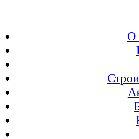
О
Строи
А