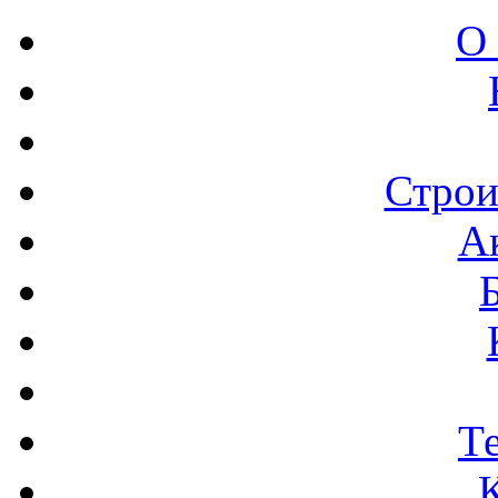
О
Строи
А
Т