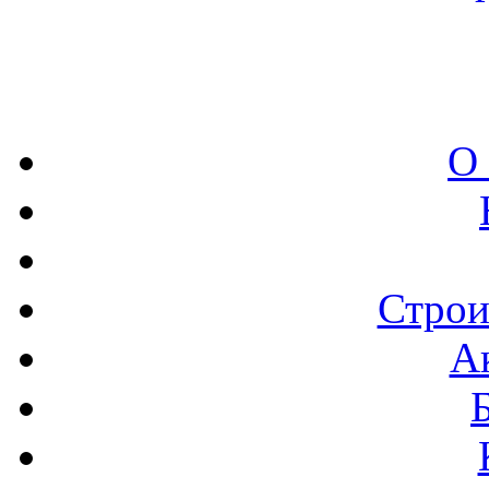
О
Строи
А