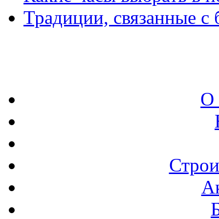
Традиции, связанные с
О
Строи
А