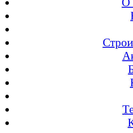
О
Строи
А
Т