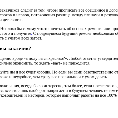
 заказчиков следит за тем, чтобы прописать всё обещанное в дого
 сроков и нервов, потрясающая разница между планами и результ
и деталями».
 Неплохо бы самому что-то почитать об основах ремонта или про
, того и получите
.
С подрядчиком будущий ремонт необходимо обс
ь с учетом всех затрат.
 вы заказчик?
щенно вроде «а получится красиво?». Любой ответит утвердительн
сильно экономить, то ждать «вау!» не приходится.
дуйте им и все будет хорошо. Но если вы сами безответственно о
ороже и неудобнее, чем сразу все правильно и с умом делать.
оживания, всегда было интересно, тем более, если после этого ч
ся, все это лишь наоборот напрягает и в будущем человек не им
оводителей и мастеров, которые выполнят работы на все 100% 