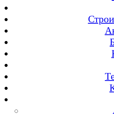
Строи
А
Т