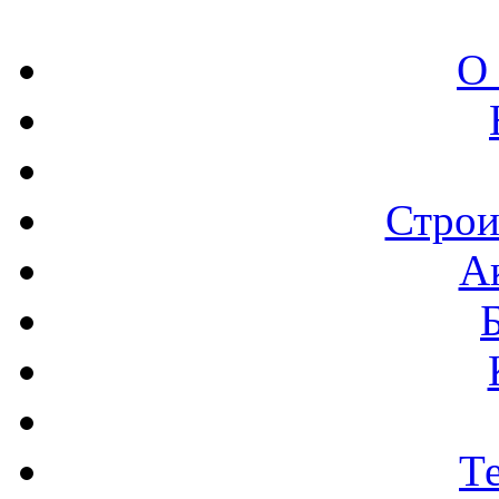
О
Строи
А
Т