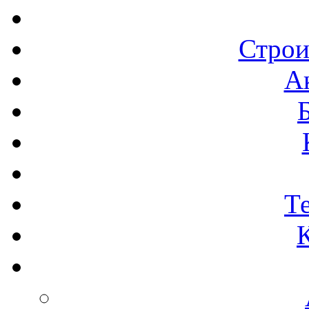
Строи
А
Т