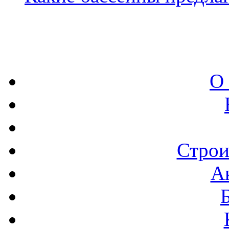
О
Строи
А