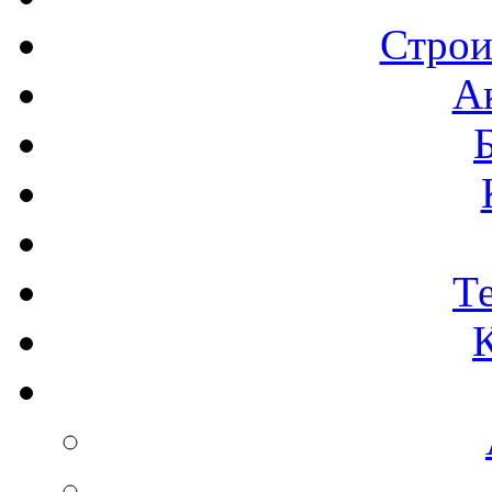
Строи
А
Т